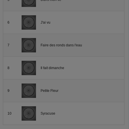
6
J'ai vu
7
Faire des ronds dans l'eau
8
Il fait dimanche
9
Petite Fleur
10
Syracuse