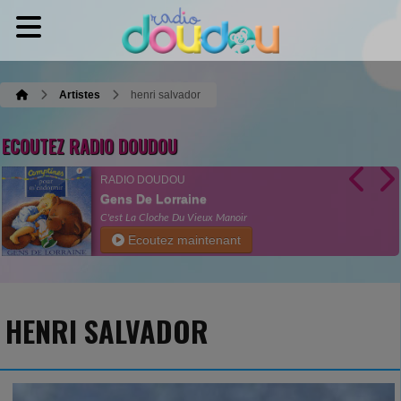
Artistes
henri salvador
ECOUTEZ RADIO DOUDOU
RADIO DOUDOU
Gens De Lorraine
C'est La Cloche Du Vieux Manoir
Ecoutez maintenant
HENRI SALVADOR