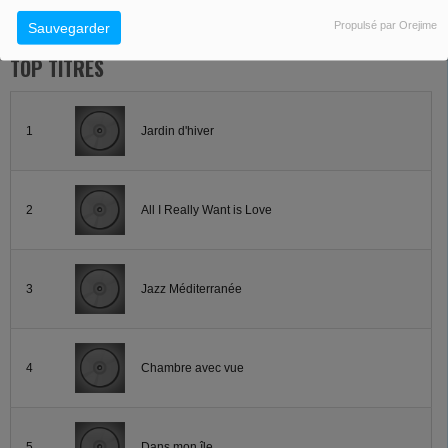
Propulsé par Orejime
Sauvegarder
TOP TITRES
1
Jardin d'hiver
2
All I Really Want is Love
3
Jazz Méditerranée
4
Chambre avec vue
5
Dans mon île