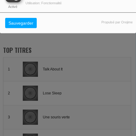
Utilisation: Fonctionnalité
De ces collaborations vont sortir plus d’une vingtaine d’ouvrages, vendus à ce
Activé
jour à
plus d’un million d’exemplaires
.
Propulsé par Orejime
Sauvegarder
Lire la suite
TOP TITRES
1
Talk About It
2
Lose Sleep
3
Une souris verte