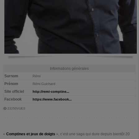
Informations générales
Surnom
Rémi
Prénom
Rémi Guichard
Site officiel
http://remi-comptine...
Facebook
https://www.facebook...
23250VUES
«
Comptines et jeux de doigts
», c’est une saga qui dure depuis bientôt 20