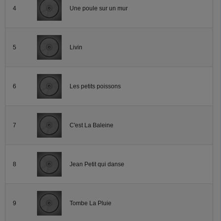
4
Une poule sur un mur
5
Livin
6
Les petits poissons
7
C'est La Baleine
8
Jean Petit qui danse
9
Tombe La Pluie