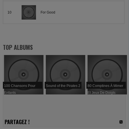
10
For Good
TOP ALBUMS
100 Chansons Pour
Sound of the Pirates 2
80 Comptines À Mimer
Enfants
Et Jeux De Doigts
PARTAGEZ !