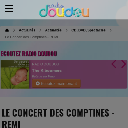
Actualités
Actualités
CD, DVD, Spectacles
Le Concert des Comptines - REMI
ECOUTEZ RADIO DOUDOU
RADIO DOUDOU
The Kiboomers
Bateau sur l'eau
Ecoutez maintenant
LE CONCERT DES COMPTINES -
REMI