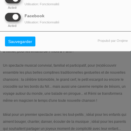
Utilisation: Fonctionnalité
Activé
Facebook
En tournée dans toute la France. Dates et villes :
cliquez ici !
Utilisation: Fonctionnalité
Activé
Tournée anniversaire : les 30 ans de carrière de REMI !
Propulsé par Orejime
Sauvegarder
Voici le tout nouveau spectacle de Rémi, LE concert de chansons et comptines
à mimer, pour les enfants de 7 mois à 7 ans !
Un spectacle musical convivial, familial et participatif, pour (re)découvrir
ensemble les plus belles comptines traditionnelles gestuelles et de nouvelles
chansons : la célèbre totomobile, le grand cerf, le petit escargot ou encore le
crocodile sur les bords du Nil... mais aussi une caverne remplie de trésors, un
voyage autour du monde, une balade en pirogue... et Rémi se transformera
même en magicien le temps d'une toute nouvelle chanson !
Idéal pour un premier spectacle avec les tout-petits ; idéal pour les enfants qui
aiment bouger, chanter, danser, écouter de la musique ; idéal pour les parents
qui souhaitent partager un joyeux moment de complicité avec leur enfant...