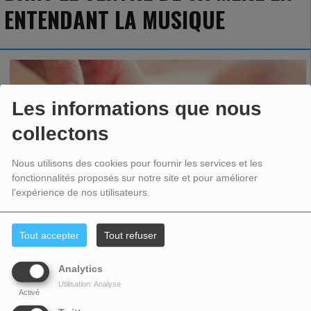
ENTENDANT LA MUSIQUE
Les informations que nous
collectons
Nous utilisons des cookies pour fournir les services et les
fonctionnalités proposés sur notre site et pour améliorer
MIGNON –
Une
nouvelle étude montre que les fœtus réagissent à la musique.
l'expérience de nos utilisateurs.
Et ce, dès la
16ème
semaine de grossesse.
Des résultats illustrés en vidéo.
C'est dans le journal ''
Ultrasound
'' de la
British
Medical
Ultrasound
Society
que
Tout accepter
Tout refuser
cette nouvelle étude est dévoilée.
C'est une équipe espagnole qui l'affirme :
les fœtus réagissent à la musique.
Alors que les chercheurs pensaient
Analytics
qu'aucun son ne pouvaient être entendu par le bébé avant 6 mois, voilà qu'on
Utilisation: Analyse
Activé
apprend que les fœtus entendent dès la
16ème
semaine de grossesse.
Une