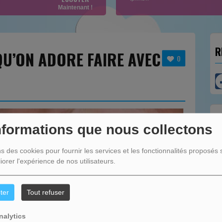
Maintenant !
R
QU’ON ADORE FAIRE AVEC
0
N
nformations que nous collectons
ns des cookies pour fournir les services et les fonctionnalités proposés s
iorer l'expérience de nos utilisateurs.
ter
Tout refuser
nalytics