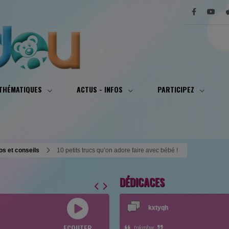
 THÉMATIQUES
ACTUS - INFOS
PARTICIPEZ
fos et conseils
10 petits trucs qu’on adore faire avec bébé !
DÉDICACES
kxtyqh
ECOUTER
tpkmbw