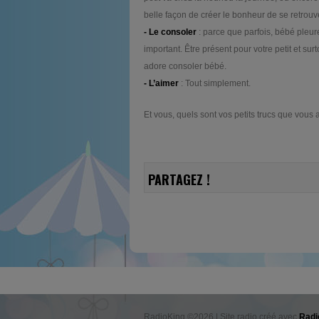
belle façon de créer le bonheur de se retrouv
- Le consoler
: parce que parfois, bébé pleure
important. Être présent pour votre petit et surto
adore consoler bébé.
- L’aimer
: Tout simplement.
Et vous, quels sont vos petits trucs que vous
PARTAGEZ !
RadioKing ©2026 | Site radio créé avec
Radi