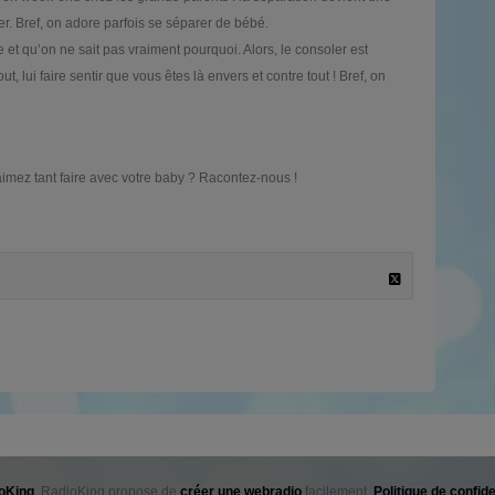
er. Bref, on adore parfois se séparer de bébé.
 et qu’on ne sait pas vraiment pourquoi. Alors, le consoler est
ut, lui faire sentir que vous êtes là envers et contre tout ! Bref, on
 aimez tant faire avec votre baby ? Racontez-nous !
oKing
. RadioKing propose de
créer une webradio
facilement.
Politique de confide