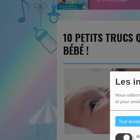
01 LA BALALAIKA
10 PETITS TRUCS 
BÉBÉ !
Les i
Nous utiliso
et pour amél
Tout accep
A