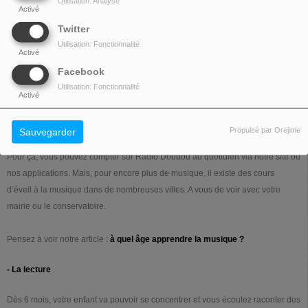
Utilisation: Analyse
Activé
Twitter
- L’éveil musical
Utilisation: Fonctionnalité
Activé
Radio Doudou est aussi un atout précieux dans l’aide à l’éveil. Dès la
Facebook
naissance, votre enfant peut écouter de la musique. Le but : développer ses
Utilisation: Fonctionnalité
capacités auditives. Les mélodies l’aident aussi à amplifier son sens du tempo
Activé
et ses capacités d’attention. Et les paroles des chansons vont l’aider dans
l’apprentissage du langage. Que du positif !
Propulsé par Orejime
Sauvegarder
Pour ça, vous pouvez compter sur Radio Doudou au quotidien via notre site ou
nos applications. Mais, pour encore plus de musique, il existe des cours
d’éveil à la musique dans de nombreuses villes. A vous de voir avec votre
mairie ou le conservatoire.
Pensez à voir notre article :
à quel âge apprendre la musique ?
- La lecture
Dès 6 mois, votre enfant va pouvoir se concentrer et vous écoutez raconter des