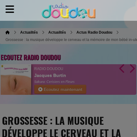
Actualités
Actualités
Actus Radio Doudou
Grossesse : la musique développe le cerveau et la mémoire de mon bébé in-ut
ECOUTEZ RADIO DOUDOU
RADIO DOUDOU
Jacques Burtin
Sakura: Cerisiers en Fleurs
Ecoutez maintenant
GROSSESSE : LA MUSIQUE
DÉVELOPPE LE CERVEAU ET LA